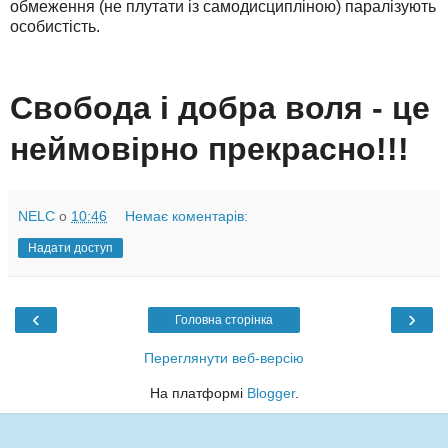
обмеження (не плутати із самодисципліною) паралізують
особистість.
Свобода і добра воля - це
неймовірно прекрасно!!!
NELC
о
10:46
Немає коментарів:
Надати доступ
‹
›
Головна сторінка
Переглянути веб-версію
На платформі
Blogger
.