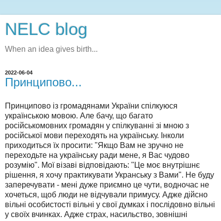
NELC blog
When an idea gives birth...
2022-06-04
Принципово...
Принципово із громадянами України спілкуюся
українською мовою. Але бачу, що багато
російськомовних громадян у спілкуванні зі мною з
російської мови переходять на українську. Інколи
приходиться їх просити: "Якщо Вам не зручно не
переходьте на українську ради мене, я Вас чудово
розумію". Мої візаві відповідають: "Це моє внутрішнє
рішення, я хочу практикувати Укранську з Вами". Не буду
заперечувати - мені дуже приємно це чути, водночас не
хочеться, щоб люди не відчували примусу. Адже дійсно
вільні особистості вільні у свої думках і послідовно вільні
у своїх вчинках. Адже страх, насильство, зовнішні