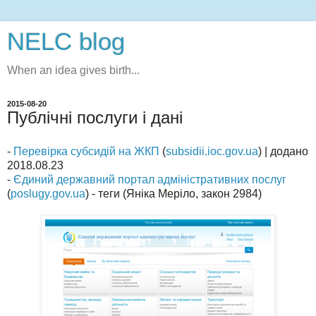
NELC blog
When an idea gives birth...
2015-08-20
Публічні послуги і дані
-
Перевірка субсидій на ЖКП
(
subsidii.ioc.gov.ua
) | додано
2018.08.23
-
Єдиний державний портал адміністративних послуг
(
poslugy.gov.ua
) - теги (Яніка Меріло, закон 2984)