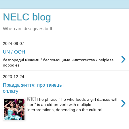
NELC blog
When an idea gives birth...
2024-09-07
›
UN / ООН
безпорадні нікчеми / беспомощные ничтожества / helpless
nobodies
2023-12-24
Правда життя: про танець і
оплату
›
🇬🇧 The phrase " he who feeds a girl dances with
her " is an old proverb with multiple
interpretations, depending on the cultural...