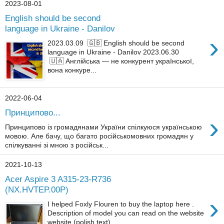
2023-08-01
English should be second
language in Ukraine - Danilov
›
2023.03.09 🇬🇧 English should be second
language in Ukraine - Danilov 2023.06.30
🇺🇦 Англійська — не конкурент української,
вона конкуре...
2022-06-04
Принципово...
›
Принципово із громадянами України спілкуюся українською
мовою. Але бачу, що багато російськомовних громадян у
спілкуванні зі мною з російськ...
2021-10-13
Acer Aspire 3 A315-23-R736
(NX.HVTEP.00P)
›
I helped Foxly Flouren to buy the laptop here .
Description of model you can read on the website
website (polish text).