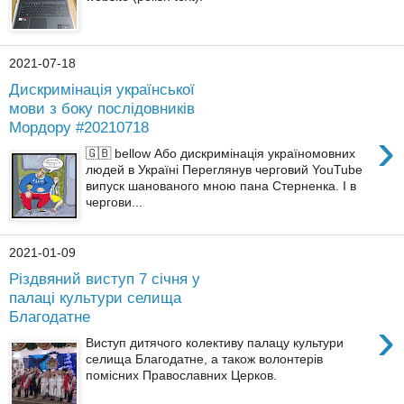
2021-07-18
Дискримінація української
мови з боку послідовників
Мордору #20210718
›
🇬🇧 bellow Або дискримінація україномовних
людей в Україні Переглянув черговий YouTube
випуск шанованого мною пана Стерненка. І в
чергови...
2021-01-09
Різдвяний виступ 7 січня у
палаці культури селища
Благодатне
›
Виступ дитячого колективу палацу культури
селища Благодатне, а також волонтерів
помісних Православних Церков.